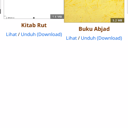
1.6 MB
5.2 MB
Kitab Rut
Buku Abjad
Lihat
/
Unduh (Download)
Lihat
/
Unduh (Download)