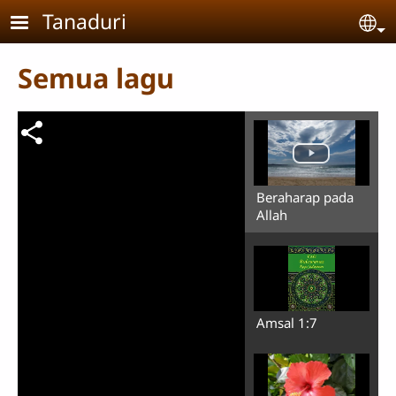
Skip to main content
Tanaduri
Se
Semua lagu
Beraharap pada
Allah
Amsal 1:7