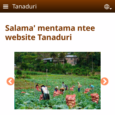
Skip to main content
Tanaduri
Se
Salama' mentama ntee
website Tanaduri