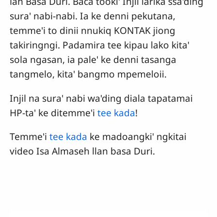
lan Basa Duri. Baca tooki' Injil iarika ssa'ding
sura' nabi-nabi. Ia ke denni pekutana,
temme'i to dinii nnukiq KONTAK jiong
takiringngi. Padamira tee kipau lako kita'
sola ngasan, ia pale' ke denni tasanga
tangmelo, kita' bangmo mpemeloii.
Injil na sura' nabi wa'ding diala tapatamai
HP-ta' ke ditemme'i
tee kada
!
Temme'i
tee kada
ke madoangki' ngkitai
video Isa Almaseh llan basa Duri.