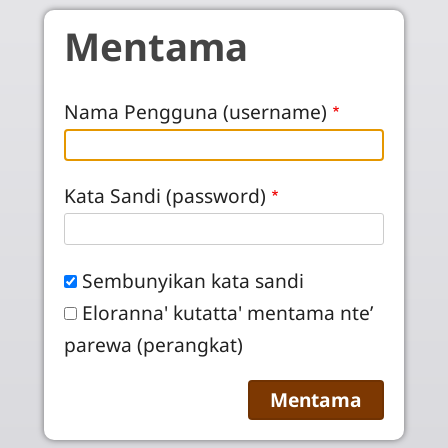
Skip to main content
Mentama
Nama Pengguna (username)
Kata Sandi (password)
Sembunyikan kata sandi
Eloranna' kutatta' mentama nte’
parewa (perangkat)