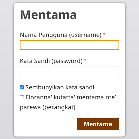
Skip to main content
Mentama
Nama Pengguna (username)
Kata Sandi (password)
Sembunyikan kata sandi
Eloranna' kutatta' mentama nte’
parewa (perangkat)