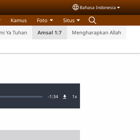
Bahasa Indonesia
Select your language
Kamus
Foto
Situs
mi Ya Tuhan
Amsal 1:7
Mengharapkan Allah
Remaining
-
1:34
1x
Tingkat
Pemutaran
Time