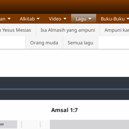
pan
Alkitab
Video
Lagu
Buku-Buku
 Yesus Mesias
Isa Almasih yang ampuni
Ampuni ka
Orang muda
Semua lagu
d
:
Amsal 1:7