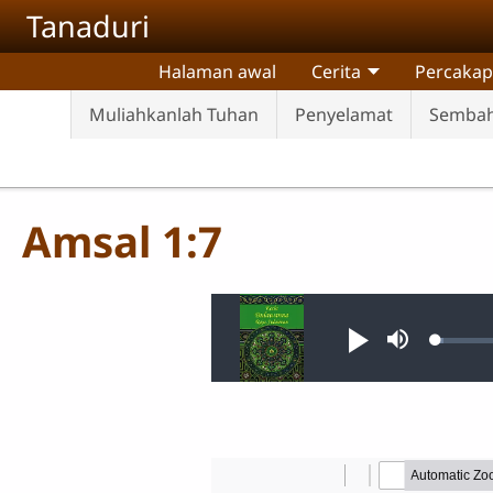
Skip to main content
Tanaduri
Halaman awal
Cerita
Percaka
Muliahkanlah Tuhan
Penyelamat
Sembah
Amsal 1:7
Audio file
Loade
Putar
Bisu
1.06%