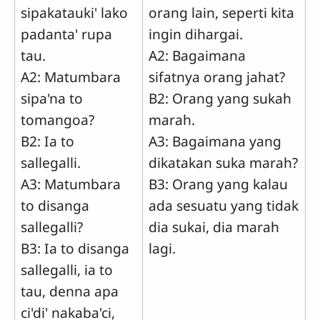
sipakatauki' lako
orang lain, seperti kita
padanta' rupa
ingin dihargai.
tau.
A2: Bagaimana
A2: Matumbara
sifatnya orang jahat?
sipa'na to
B2: Orang yang sukah
tomangoa?
marah.
B2: Ia to
A3: Bagaimana yang
sallegalli.
dikatakan suka marah?
A3: Matumbara
B3: Orang yang kalau
to disanga
ada sesuatu yang tidak
sallegalli?
dia sukai, dia marah
B3: Ia to disanga
lagi.
sallegalli, ia to
tau, denna apa
ci'di' nakaba'ci,