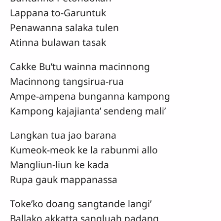
Lappana to-Garuntuk
Penawanna salaka tulen
Atinna bulawan tasak
Cakke Bu’tu wainna macinnong
Macinnong tangsirua-rua
Ampe-ampena bunganna kampong
Kampong kajajianta’ sendeng mali’
Langkan tua jao barana
Kumeok-meok ke la rabunmi allo
Mangliun-liun ke kada
Rupa gauk mappanassa
Toke’ko doang sangtande langi’
Ballako akkatta sangluah padang