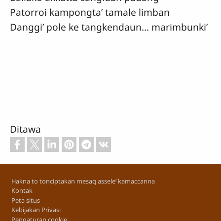
Patorroi kampongta’ tamale limban
Danggi’ pole ke tangkendaun... marimbunki’
Ditawa
Footer
Hakna to tonciptakan mesaq assele’ kamaccanna
Kontak
Peta situs
Kebijakan Privasi
Pengaturan cookie