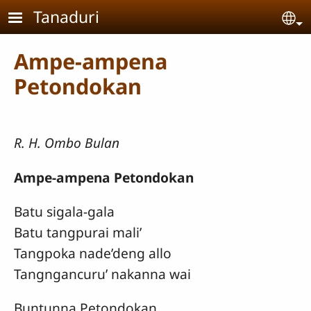
Skip to main content
Tanaduri
Se
Ampe-ampena
Petondokan
R. H. Ombo Bulan
Ampe-ampena Petondokan
Batu sigala-gala
Batu tangpurai mali’
Tangpoka nade’deng allo
Tangngancuru’ nakanna wai
Buntunna Petondokan