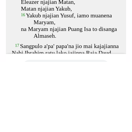
Ia ke la takitai tee aplikasi to offline,
temme’i
ntee
ia ke la dibukka’i jioi jendela (pentiroan)
baru. Namaneq, bookmark baqtu rangngannii
lako layar berandata'.