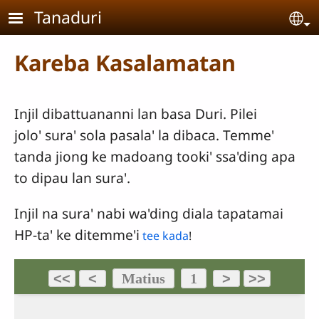
Skip to main content
Tanaduri
Se
Kareba Kasalamatan
Injil dibattuananni lan basa Duri. Pilei
jolo' sura' sola pasala' la dibaca. Temme'
tanda jiong ke madoang tooki' ssa'ding apa
to dipau lan sura'.
Injil na sura' nabi wa'ding diala tapatamai
HP-ta' ke ditemme'i
tee kada
!