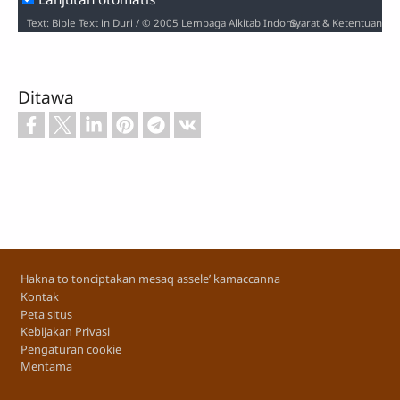
Syarat & Ketentuan
Text: Bible Text in Duri / © 2005 Lembaga Alkitab Indonesia www.alkitab.or.id/ / Audio: Audio recording of the Bible Text ℗ 2013 Hosanna / Video: Courtesy of LUMO Project Films
Ditawa
Footer
Hakna to tonciptakan mesaq assele’ kamaccanna
Kontak
Peta situs
Kebijakan Privasi
Pengaturan cookie
Mentama