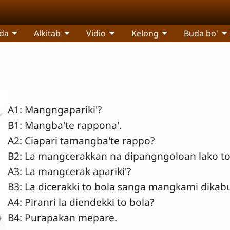
da
Alkitab
Vidio
Kelong
Buda bo'
A1: Mangngapariki'?
B1: Mangba'te rappona'.
A2: Ciapari tamangba'te rappo?
B2: La mangcerakkan na dipangngoloan lako to
A3: La mangcerak apariki'?
B3: La dicerakki to bola sanga mangkami dikabu
A4: Piranri la diendekki to bola?
B4: Purapakan mepare.