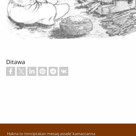
Ditawa
Footer
Hakna to tonciptakan mesaq assele’ kamaccanna